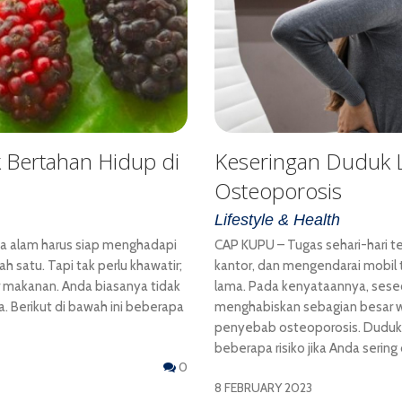
 Bertahan Hidup di
Keseringan Duduk L
Osteoporosis
Lifestyle & Health
a alam harus siap menghadapi
CAP KUPU – Tugas sehari-hari t
lah satu. Tapi tak perlu khawatir;
kantor, dan mengendarai mobil
makanan. Anda biasanya tidak
lama. Pada kenyataannya, sese
ga. Berikut di bawah ini beberapa
menghabiskan sebagian besar w
penyebab osteoporosis. Duduk d
beberapa risiko jika Anda serin
0
8 FEBRUARY 2023