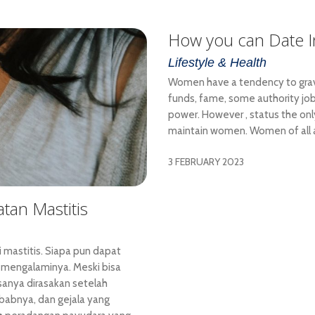
How you can Date I
Lifestyle & Health
Women have a tendency to gravi
funds, fame, some authority job
power. However , status the onl
maintain women. Women of all a
3 FEBRUARY 2023
an Mastitis
mastitis. Siapa pun dapat
n mengalaminya. Meski bisa
sanya dirasakan setelah
yebabnya, dan gejala yang