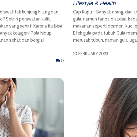
Lifestyle & Health
erawat tak kunjung hilang dan
Cap Kupu – Banyak orang, dari 
e? Selain perawatan kulit,
gula, namun tanpa disadari, kad
an yang sehat! Karena itu bisa
makanan seperti permen, kue, es k
nyak kolagen! Pola hidup
Efek gula pada tubuh Gula memil
an sehat dan bergizi
merusak tubuh, namun gula jug
10 FEBRUARY 2023
0