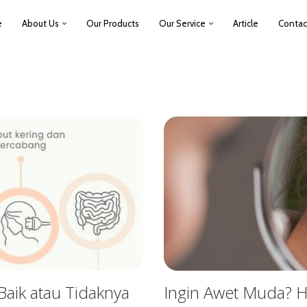
e
About Us
Our Products
Our Service
Article
Contac
Baik atau Tidaknya
Ingin Awet Muda? H