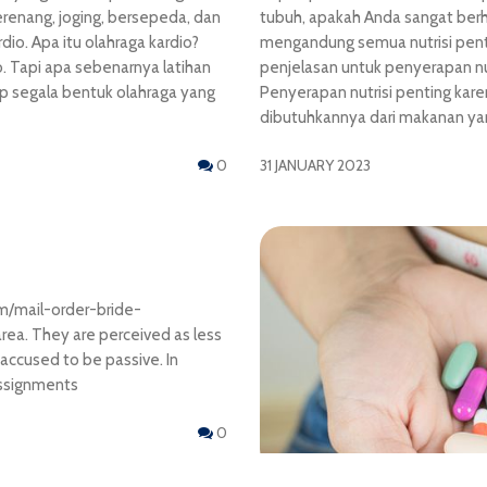
berenang, joging, bersepeda, dan
tubuh, apakah Anda sangat ber
io. Apa itu olahraga kardio?
mengandung semua nutrisi penti
o. Tapi apa sebenarnya latihan
penjelasan untuk penyerapan nut
up segala bentuk olahraga yang
Penyerapan nutrisi penting ka
dibutuhkannya dari makanan yang
0
31 JANUARY 2023
m/mail-order-bride-
area. They are perceived as less
accused to be passive. In
assignments
0