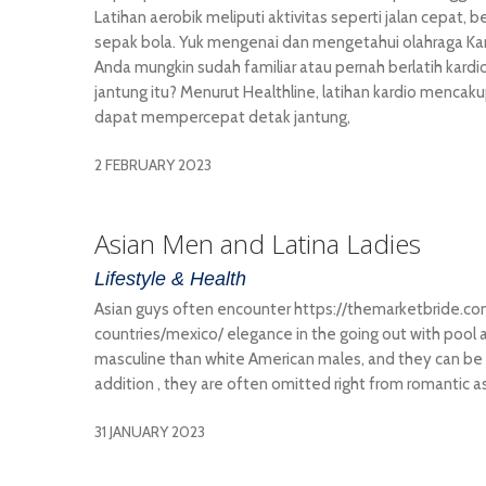
Latihan aerobik meliputi aktivitas seperti jalan cepat, 
sepak bola. Yuk mengenai dan mengetahui olahraga Kard
Anda mungkin sudah familiar atau pernah berlatih kardi
jantung itu? Menurut Healthline, latihan kardio mencak
dapat mempercepat detak jantung,
2 FEBRUARY 2023
Asian Men and Latina Ladies
Lifestyle & Health
Asian guys often encounter https://themarketbride.co
countries/mexico/ elegance in the going out with pool 
masculine than white American males, and they can be 
addition , they are often omitted right from romantic 
31 JANUARY 2023