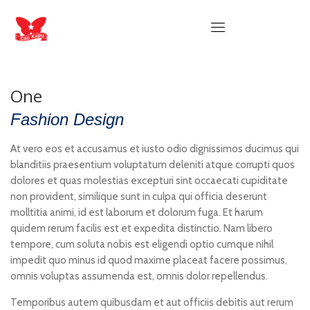
One
Fashion Design
At vero eos et accusamus et iusto odio dignissimos ducimus qui
blanditiis praesentium voluptatum deleniti atque corrupti quos
dolores et quas molestias excepturi sint occaecati cupiditate
non provident, similique sunt in culpa qui officia deserunt
molltitia animi, id est laborum et dolorum fuga. Et harum
quidem rerum facilis est et expedita distinctio. Nam libero
tempore, cum soluta nobis est eligendi optio cumque nihil
impedit quo minus id quod maxime placeat facere possimus,
omnis voluptas assumenda est, omnis dolor repellendus.
Temporibus autem quibusdam et aut officiis debitis aut rerum