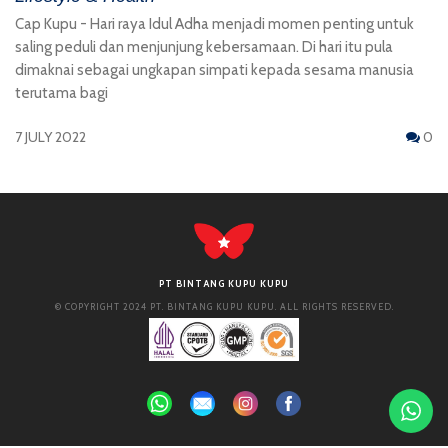
Cap Kupu - Hari raya Idul Adha menjadi momen penting untuk
saling peduli dan menjunjung kebersamaan. Di hari itu pula
dimaknai sebagai ungkapan simpati kepada sesama manusia
terutama bagi
7 JULY 2022
0
PT BINTANG KUPU KUPU
© COPYRIGHT 2024 PT. BINTANG KUPU KUPU. ALL RIGHTS RESERVED.