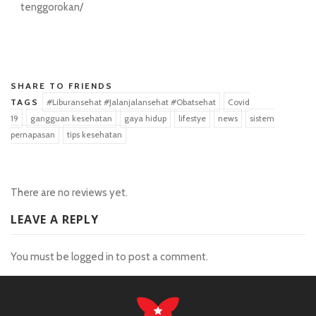
tenggorokan/
situs hk pools
SHARE TO FRIENDS
TAGS
#Liburansehat #Jalanjalansehat #Obatsehat
Covid
19
gangguan kesehatan
gaya hidup
lifestye
news
sistem
pernapasan
tips kesehatan
There are no reviews yet.
LEAVE A REPLY
You must be
logged in
to post a comment.