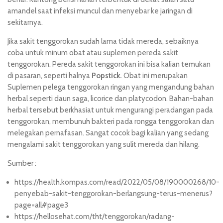
amandel saat infeksi muncul dan menyebar ke jaringan di
sekitarnya.
Jika sakit tenggorokan sudah lama tidak mereda, sebaiknya
coba untuk minum obat atau suplemen pereda sakit
tenggorokan. Pereda sakit tenggorokan ini bisa kalian temukan
di pasaran, seperti halnya
Popstick
.
Obat ini merupakan
Suplemen pelega tenggorokan ringan yang mengandung bahan
herbal seperti daun saga, licorice dan platycodon. Bahan-bahan
herbal tersebut berkhasiat untuk mengurangi peradangan pada
tenggorokan, membunuh bakteri pada rongga tenggorokan dan
melegakan pernafasan. Sangat cocok bagi kalian yang sedang
mengalami sakit tenggorokan yang sulit mereda dan hilang.
Sumber :
https://health.kompas.com/read/2022/05/08/190000268/10-
penyebab-sakit-tenggorokan-berlangsung-terus-menerus?
page=all#page3
https://hellosehat.com/tht/tenggorokan/radang-