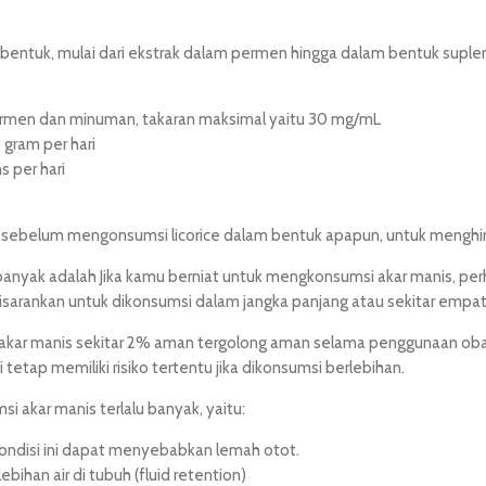
 bentuk, mulai dari ekstrak dalam permen hingga dalam bentuk suplem
 permen dan minuman, takaran maksimal yaitu 30 mg/mL
 gram per hari
s per hari
u sebelum mengonsumsi licorice dalam bentuk apapun, untuk menghind
lu banyak adalah Jika kamu berniat untuk mengkonsumsi akar manis, p
isarankan untuk dikonsumsi dalam jangka panjang atau sekitar empa
akar manis sekitar 2% aman tergolong aman selama penggunaan obat 
tetap memiliki risiko tertentu jika dikonsumsi berlebihan.
i akar manis terlalu banyak, yaitu:
Kondisi ini dapat menyebabkan lemah otot.
ihan air di tubuh (fluid retention)