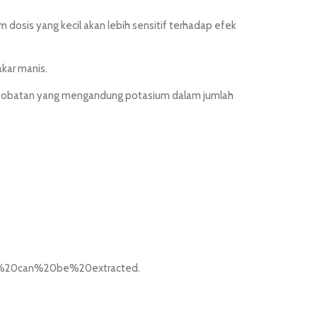
 dosis yang kecil akan lebih sensitif terhadap efek
kar manis.
obat-obatan yang mengandung potasium dalam jumlah
ring%20can%20be%20extracted.