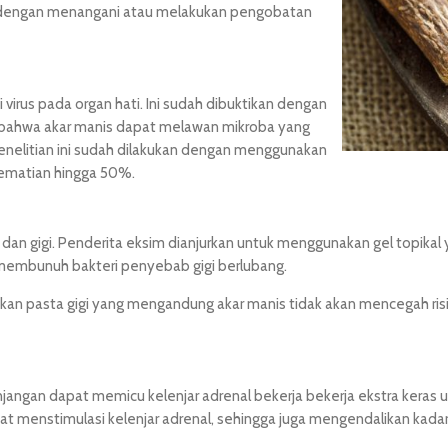
t dengan menangani atau melakukan pengobatan
 virus pada organ hati. Ini sudah dibuktikan dengan
 bahwa akar manis dapat melawan mikroba yang
enelitian ini sudah dilakukan dengan menggunakan
 kematian hingga 50%.
 dan gigi. Penderita eksim dianjurkan untuk menggunakan gel topikal
i membunuh bakteri penyebab gigi berlubang.
an pasta gigi yang mengandung akar manis tidak akan mencegah risi
angan dapat memicu kelenjar adrenal bekerja bekerja ekstra keras un
t menstimulasi kelenjar adrenal, sehingga juga mengendalikan kadar 