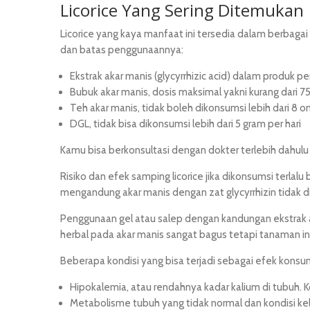
Licorice Yang Sering Ditemukan
Licorice yang kaya manfaat ini tersedia dalam berbagai
dan batas penggunaannya:
Ekstrak akar manis (glycyrrhizic acid) dalam produk
Bubuk akar manis, dosis maksimal yakni kurang dari 75
Teh akar manis, tidak boleh dikonsumsi lebih dari 8 on
DGL, tidak bisa dikonsumsi lebih dari 5 gram per hari
Kamu bisa berkonsultasi dengan dokter terlebih dahul
Risiko dan efek samping licorice jika dikonsumsi terla
mengandung akar manis dengan zat glycyrrhizin tidak d
Penggunaan gel atau salep dengan kandungan ekstrak 
herbal pada akar manis sangat bagus tetapi tanaman ini 
Beberapa kondisi yang bisa terjadi sebagai efek konsums
Hipokalemia, atau rendahnya kadar kalium di tubuh. 
Metabolisme tubuh yang tidak normal dan kondisi keleb