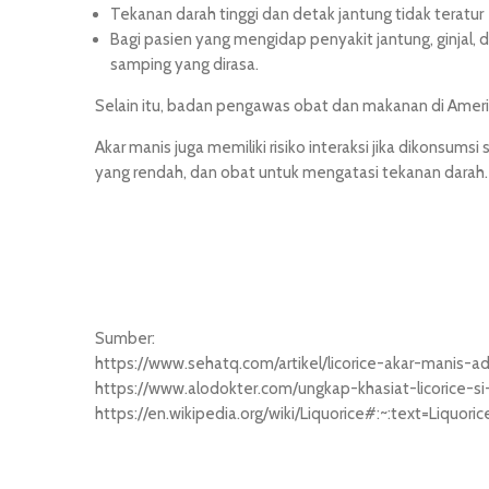
Tekanan darah tinggi dan detak jantung tidak teratur
Bagi pasien yang mengidap penyakit jantung, ginjal, 
samping yang dirasa.
Selain itu, badan pengawas obat dan makanan di Ameri
Akar manis juga memiliki risiko interaksi jika dikons
yang rendah, dan obat untuk mengatasi tekanan darah.
Sumber:
https://www.sehatq.com/artikel/licorice-akar-manis
https://www.alodokter.com/ungkap-khasiat-licorice-
https://en.wikipedia.org/wiki/Liquorice#:~:text=Li
situs hk pools