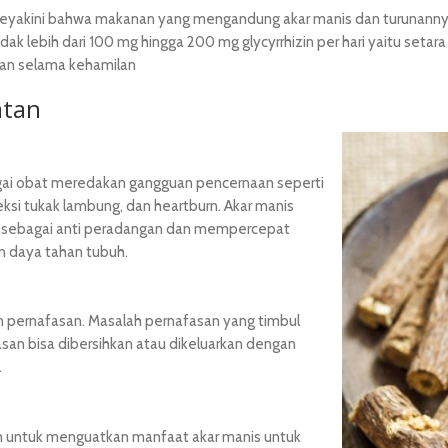
akini bahwa makanan yang mengandung akar manis dan turunannya t
dak lebih dari 100 mg hingga 200 mg glycyrrhizin per hari yaitu setara
kan selama kehamilan
atan
gai obat meredakan gangguan pencernaan seperti
si tukak lambung, dan heartburn. Akar manis
fek sebagai anti peradangan dan mempercepat
n daya tahan tubuh.
 pernafasan. Masalah pernafasan yang timbul
an bisa dibersihkan atau dikeluarkan dengan
.
am untuk menguatkan manfaat akar manis untuk