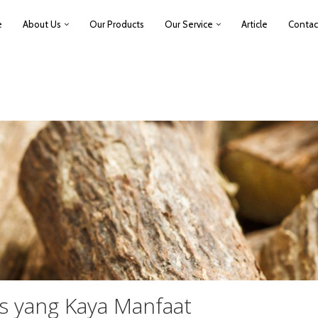
e
About Us
Our Products
Our Service
Article
Contac
is yang Kaya Manfaat