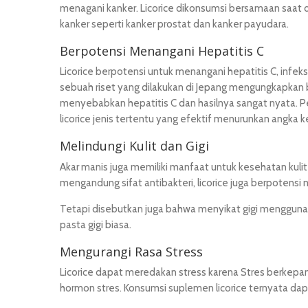
menagani kanker. Licorice dikonsumsi bersamaan saa
kanker seperti kanker prostat dan kanker payudara.
Berpotensi Menangani Hepatitis C
Licorice berpotensi untuk menangani hepatitis C, infeksi
sebuah riset yang dilakukan di Jepang mengungkapkan
menyebabkan hepatitis C dan hasilnya sangat nyata. P
licorice jenis tertentu yang efektif menurunkan angka
Melindungi Kulit dan Gigi
Akar manis juga memiliki manfaat untuk kesehatan kulit
mengandung sifat antibakteri, licorice juga berpotens
Tetapi disebutkan juga bahwa menyikat gigi menggunak
pasta gigi biasa.
Mengurangi Rasa Stress
Licorice dapat meredakan stress karena Stres berkepanj
hormon stres. Konsumsi suplemen licorice ternyata dapa