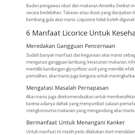
Badan pengawas obat dan makanan Amerika Serikat mey
secara berlebihan. Takaran atau dosis yang dianjurkan ti
kembang gula akar manis, Liquorice tidak boleh diguna
6 Manfaat Licorice Untuk Keseh
Meredakan Gangguan Pencernaan
Sudah banyak manfaat dari kegunaan akar manis seba
mengatasi gangguan lambung, keracunan makanan, infek
memiliki kandungan glycyrrhizic acid yang memiliki e
pemulihan, akar manis juga berguna untuk meningkatka
Mengatasi Masalah Pernapasan
Akar manis juga direkomendasikan untuk membersihkan
karena adanya dahak yang menyumbat saluran pernafas
mengkonsumsi makanan yang mengandung akar manis
Bermanfaat Untuk Menangani Kanker
Untuk manfaat ini masih perlu dilakukan riset mendal