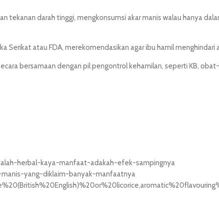
dan tekanan darah tinggi, mengkonsumsi akar manis walau hanya dalam
ka Serikat atau FDA, merekomendasikan agar ibu hamil menghindari a
umsi secara bersamaan dengan pil pengontrol kehamilan, seperti KB, 
-adalah-herbal-kaya-manfaat-adakah-efek-sampingnya
si-manis-yang-diklaim-banyak-manfaatnya
quorice%20(British%20English)%20or%20licorice,aromatic%20flavou