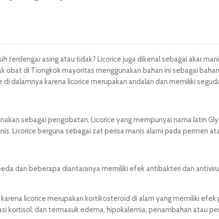
sih terdengar asing atau tidak? Licorice juga dikenal sebagai akar m
ak obat di Tiongkok mayoritas menggunakan bahan ini sebagai baha
e di dalamnya karena licorice merupakan andalan dan memiliki segu
akan sebagai pengobatan. Licorice yang mempunyai nama latin Glycyrr
anis. Licorice berguna sebagai zat perisa manis alami pada permen a
da dan beberapa diantaranya memiliki efek antibakteri dan antivirus
, karena licorice merupakan kortikosteroid di alam yang memiliki ef
asi kortisol, dan termasuk edema, hipokalemia, penambahan atau pen