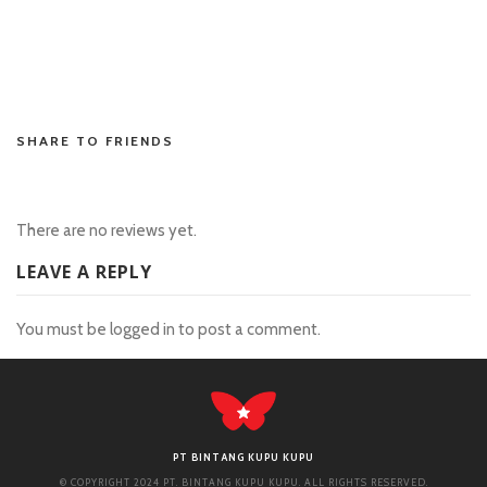
situs toto
hongkong pools asli
situs hk pools
SHARE TO FRIENDS
There are no reviews yet.
LEAVE A REPLY
You must be
logged in
to post a comment.
PT BINTANG KUPU KUPU
© COPYRIGHT 2024 PT. BINTANG KUPU KUPU. ALL RIGHTS RESERVED.