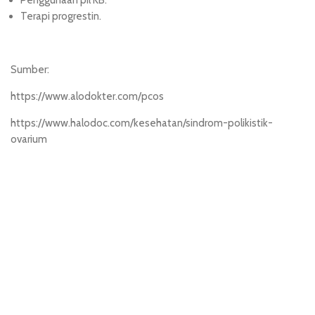
Terapi progrestin.
Sumber:
https://www.alodokter.com/pcos
https://www.halodoc.com/kesehatan/sindrom-polikistik-
ovarium
hk pools
penidabet
situs slot
situs hk
toto slot
slot online
toto slot
situs toto