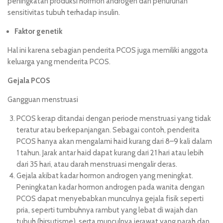
peningkatan produksi hormon androgen dan penurunan
sensitivitas tubuh terhadap insulin.
Faktor genetik
Hal ini karena sebagian penderita PCOS juga memiliki anggota
keluarga yang menderita PCOS.
Gejala PCOS
Gangguan menstruasi
PCOS kerap ditandai dengan periode menstruasi yang tidak
teratur atau berkepanjangan. Sebagai contoh, penderita
PCOS hanya akan mengalami haid kurang dari 8–9 kali dalam
1 tahun. Jarak antar haid dapat kurang dari 21 hari atau lebih
dari 35 hari, atau darah menstruasi mengalir deras.
Gejala akibat kadar hormon androgen yang meningkat.
Peningkatan kadar hormon androgen pada wanita dengan
PCOS dapat menyebabkan munculnya gejala fisik seperti
pria, seperti tumbuhnya rambut yang lebat di wajah dan
tubuh (hirsutisme), serta munculnya jerawat yang parah dan