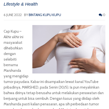
Lifestyle & Health
6 JUNE 2022
BY
BINTANG KUPU KUPU
0
Cap Kup
u –
Akhir akhir ini
masyarakat
dihebohkan
dengan
selebriti
bernama
Marshanda
yang mengidap
tumor payudara. Kabar ini disampaikan lewat kanal YouTube
pribadinya, MARSHED, pada Senin (30/5). Ia pun meyakinkan
bahwa dirinya tetap berusaha untuk melakukan perawatan dan
berjuang untuk bisa sembuh. Dengan kasus yang diidap oleh
Marshanda pasti kalian penasaran, apa sih perbedaan tumor