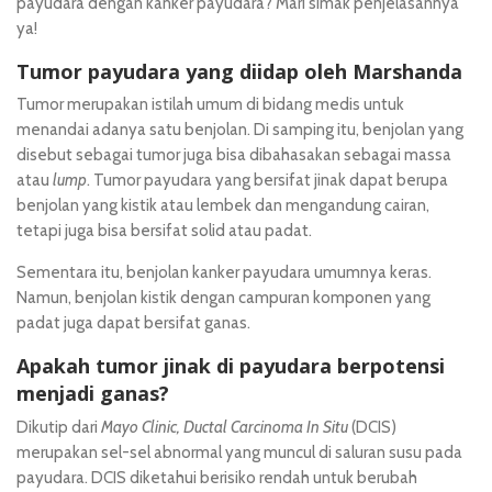
payudara dengan kanker payudara? Mari simak penjelasannya
ya!
Tumor payudara yang diidap oleh Marshanda
Tumor merupakan istilah umum di bidang medis untuk
menandai adanya satu benjolan. Di samping itu, benjolan yang
disebut sebagai tumor juga bisa dibahasakan sebagai massa
atau
lump
. Tumor payudara yang bersifat jinak dapat berupa
benjolan yang kistik atau lembek dan mengandung cairan,
tetapi juga bisa bersifat solid atau padat.
Sementara itu, benjolan kanker payudara
umumnya keras.
Namun, benjolan kistik dengan campuran komponen yang
padat juga dapat bersifat ganas.
Apakah tumor jinak di payudara berpotensi
menjadi ganas?
Dikutip dari
Mayo Clinic, Ductal Carcinoma In Situ
(DCIS)
merupakan sel-sel abnormal yang muncul di saluran susu pada
payudara. DCIS diketahui berisiko rendah untuk berubah