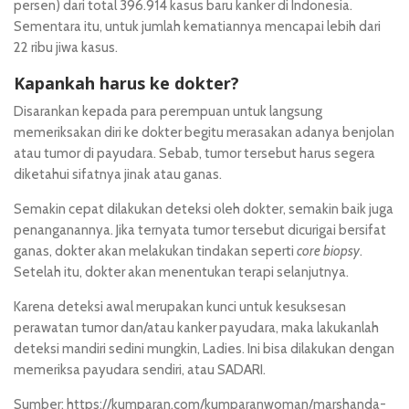
persen) dari total 396.914 kasus baru kanker di Indonesia.
Sementara itu, untuk jumlah kematiannya mencapai lebih dari
22 ribu jiwa kasus.
Kapankah harus ke dokter?
Disarankan kepada para perempuan untuk langsung
memeriksakan diri ke dokter begitu merasakan adanya benjolan
atau tumor di payudara. Sebab, tumor tersebut harus segera
diketahui sifatnya jinak atau ganas.
Semakin cepat dilakukan deteksi oleh dokter, semakin baik juga
penanganannya. Jika ternyata tumor tersebut dicurigai bersifat
ganas, dokter akan melakukan tindakan seperti
core biopsy
.
Setelah itu, dokter akan menentukan terapi selanjutnya.
Karena deteksi awal merupakan kunci untuk kesuksesan
perawatan tumor dan/atau kanker payudara, maka lakukanlah
deteksi mandiri sedini mungkin, Ladies. Ini bisa dilakukan dengan
memeriksa payudara sendiri, atau SADARI.
Sumber:
https://kumparan.com/kumparanwoman/marshanda-