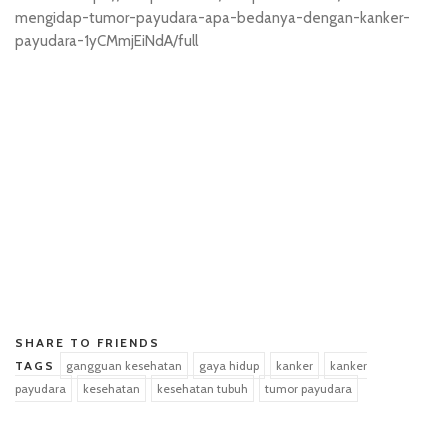
mengidap-tumor-payudara-apa-bedanya-dengan-kanker-
payudara-1yCMmjEiNdA/full
situs hk pools
SHARE TO FRIENDS
TAGS
gangguan kesehatan
gaya hidup
kanker
kanker
payudara
kesehatan
kesehatan tubuh
tumor payudara