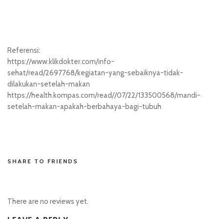
Referensi:
https://www.klikdokter.com/info-
sehat/read/2697768/kegiatan-yang-sebaiknya-tidak-
dilakukan-setelah-makan
https://health.kompas.com/read//07/22/133500568/mandi-
setelah-makan-apakah-berbahaya-bagi-tubuh
hk pools asli
SHARE TO FRIENDS
There are no reviews yet.