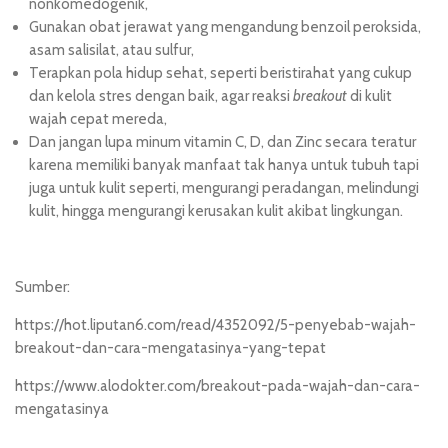
nonkomedogenik,
Gunakan obat jerawat yang mengandung benzoil peroksida,
asam salisilat, atau sulfur,
Terapkan pola hidup sehat, seperti beristirahat yang cukup
dan kelola stres dengan baik, agar reaksi
breakout
di kulit
wajah cepat mereda,
Dan jangan lupa minum
vitamin C, D, dan Zinc
secara teratur
karena memiliki banyak manfaat tak hanya untuk tubuh tapi
juga untuk kulit seperti, mengurangi peradangan, melindungi
kulit, hingga mengurangi kerusakan kulit akibat lingkungan.
Sumber:
https://hot.liputan6.com/read/4352092/5-penyebab-wajah-
breakout-dan-cara-mengatasinya-yang-tepat
https://www.alodokter.com/breakout-pada-wajah-dan-cara-
mengatasinya
toto hk