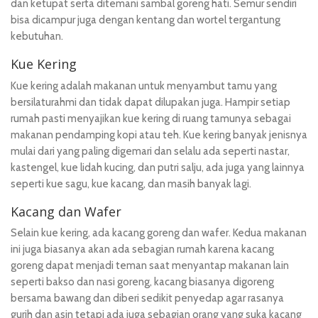
dan ketupat serta ditemani sambal goreng hati. Semur sendiri
bisa dicampur juga dengan kentang dan wortel tergantung
kebutuhan.
Kue Kering
Kue kering adalah makanan untuk menyambut tamu yang
bersilaturahmi dan tidak dapat dilupakan juga. Hampir setiap
rumah pasti menyajikan kue kering di ruang tamunya sebagai
makanan pendamping kopi atau teh. Kue kering banyak jenisnya
mulai dari yang paling digemari dan selalu ada seperti nastar,
kastengel, kue lidah kucing, dan putri salju, ada juga yang lainnya
seperti kue sagu, kue kacang, dan masih banyak lagi.
Kacang dan Wafer
Selain kue kering, ada kacang goreng dan wafer. Kedua makanan
ini juga biasanya akan ada sebagian rumah karena kacang
goreng dapat menjadi teman saat menyantap makanan lain
seperti bakso dan nasi goreng, kacang biasanya digoreng
bersama bawang dan diberi sedikit penyedap agar rasanya
gurih dan asin tetapi ada juga sebagian orang yang suka kacang