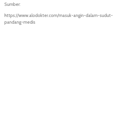
Sumber:
https://www.alodokter.com/masuk-angin-dalam-sudut-
pandang-medis
penidabet.it.com
paito hk
slot resmi
hk pools asli
situs toto
toto hk
slot resmi
toto slot
slot resmi
situs toto
situs hk pools
toto slot
situs toto