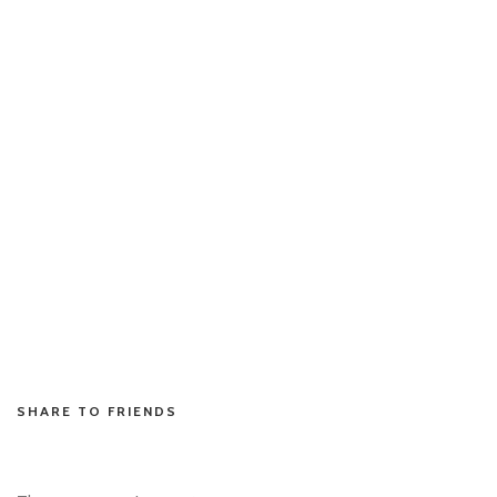
situs toto
situs toto
situs toto
situs toto
situs toto
situs toto
situs toto
toto slot
toto slot
situs toto
slot resmi
situs toto
situs toto
SHARE TO FRIENDS