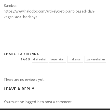
Sumber:
https://www.halodoc.com/artikel/diet-plant-based-dan-
vegan-ada-bedanya
situs hk pools
SHARE TO FRIENDS
TAGS
diet sehat
kesehatan
makanan
tips kesehatan
There are no reviews yet.
LEAVE A REPLY
You must be
logged in
to post a comment.