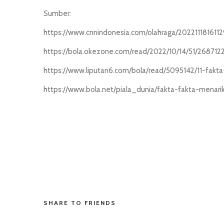
Sumber:
https://www.cnnindonesia.com/olahraga/2022111816112
https://bola.okezone.com/read/2022/10/14/51/268712
https://www.liputan6.com/bola/read/5095142/11-fakt
https://www.bola.net/piala_dunia/fakta-fakta-mena
situs toto
penidabet
situs toto
situs toto
toto hk
toto hk
SHARE TO FRIENDS