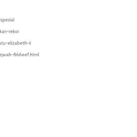
spesial
kan-rekor
tu-elizabeth-ii
ejarah-866eef.html