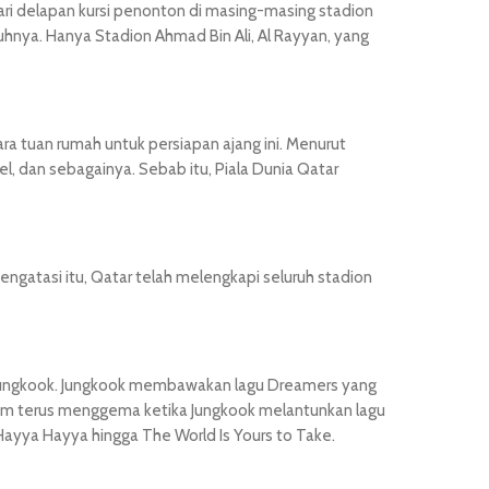
dari delapan kursi penonton di masing-masing stadion
uhnya. Hanya Stadion Ahmad Bin Ali, Al Rayyan, yang
ra tuan rumah untuk persiapan ajang ini. Menurut
el, dan sebagainya. Sebab itu, Piala Dunia Qatar
mengatasi itu, Qatar telah melengkapi seluruh stadion
ungkook. Jungkook membawakan lagu Dreamers yang
adium terus menggema ketika Jungkook melantunkan lagu
 Hayya Hayya hingga The World Is Yours to Take.