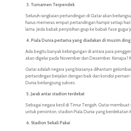
3.
Turnamen Terpendek
Seluruh rangkaian pertandingan di Qatar akan berlangsu
harus memeras empat pertandingan hampir setiap hari di
lama. Jeda babak penyisihan grup ke babak fase gugur j
4.
Piala Dunia pertama yang diadakan di musim ding
Ada begitu banyak kebingungan di antara para penggemar 
akan digelar pada November dan Desember. Kenapa? K
Qatar adalah negara yang biasanya dihantam gelombang
pertandingan berjalan dengan baik dan kondisi pemain 
Dunia berlangsung sukses.
5.
Jarak antar stadion terdekat
Sebagai negara kecil di Timur Tengah, Qatar membuat 
untuk penonton, stadion Piala Dunia yang berdekatan i
6.
Stadion Sekali Pakai