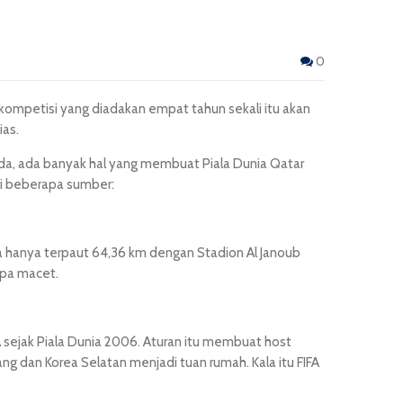
0
kompetisi yang diadakan empat tahun sekali itu akan
as.
 Anda, ada banyak hal yang membuat Piala Dunia Qatar
ari beberapa sumber:
Doha hanya terpaut 64,36 km dengan Stadion Al Janoub
npa macet.
 sejak Piala Dunia 2006. Aturan itu membuat host
ng dan Korea Selatan menjadi tuan rumah. Kala itu FIFA