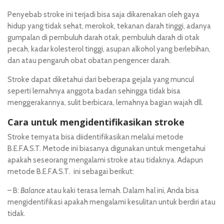
Penyebab stroke ini terjadi bisa saja dikarenakan oleh gaya
hidup yang tidak sehat, merokok, tekanan darah tinggi, adanya
gumpalan di pembuluh darah otak, pembuluh darah di otak
pecah, kadar kolesterol tinggi, asupan alkohol yang berlebihan,
dan atau pengaruh obat obatan pengencer darah.
Stroke dapat diketahui dari beberapa gejala yang muncul
seperti lemahnya anggota badan sehingga tidak bisa
menggerakannya, sulit berbicara, lemahnya bagian wajah dll.
Cara untuk mengidentifikasikan stroke
Stroke ternyata bisa diidentifikasikan melalui metode
B.E.F.A.S.T. Metode ini biasanya digunakan untuk mengetahui
apakah seseorang mengalami stroke atau tidaknya. Adapun
metode B.E.F.A.S.T
.
ini sebagai berikut:
– B:
Balance
atau kaki terasa lemah. Dalam hal ini, Anda bisa
mengidentifikasi apakah mengalami kesulitan untuk berdiri atau
tidak.