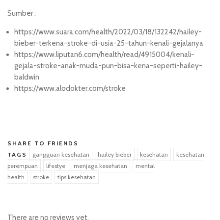
Sumber :
https://www.suara.com/health/2022/03/18/132242/hailey-
bieber-terkena-stroke-di-usia-25-tahun-kenali-gejalanya
https://www.liputan6.com/health/read/4915004/kenali-
gejala-stroke-anak-muda-pun-bisa-kena-seperti-hailey-
baldwin
https://www.alodokter.com/stroke
penidabet
SHARE TO FRIENDS
TAGS
gangguan kesehatan
hailey bieber
kesehatan
kesehatan
perempuan
lifestye
menjaga kesehatan
mental
health
stroke
tips kesehatan
There are no reviews yet.