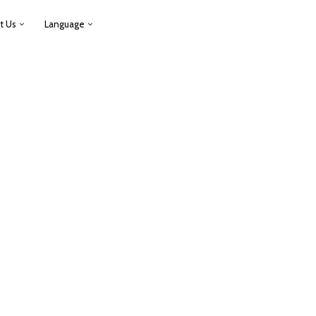
t Us
Language