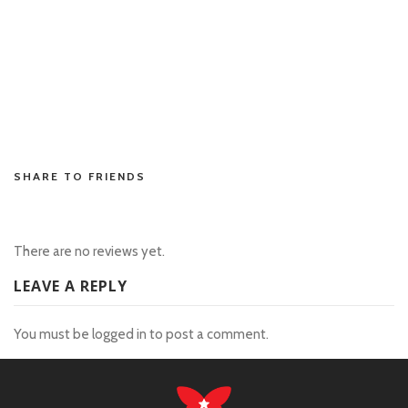
slot resmi
situs toto
situstoto
situs toto
toto hk
SHARE TO FRIENDS
There are no reviews yet.
LEAVE A REPLY
You must be
logged in
to post a comment.