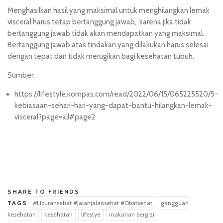
Menghasilkan hasil yang maksimal untuk menghilangkan lemak
visceral harus tetap bertanggung jawab, karena jika tidak
bertanggung jawab tidak akan mendapatkan yang maksimal.
Bertanggung jawab atas tindakan yang dilakukan harus selesai
dengan tepat dan tidak merugikan bagi kesehatan tubuh.
Sumber:
https://lifestyle.kompas.com/read/2022/06/15/065225520/5-
kebiasaan-sehari-hari-yang-dapat-bantu-hilangkan-lemak-
visceral?page=all#page2
situs toto
SHARE TO FRIENDS
TAGS
#Liburansehat #Jalanjalansehat #Obatsehat
gangguan
kesehatan
kesehatan
lifestye
makanan bergizi