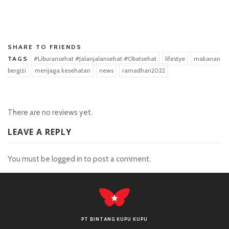
situs toto
SHARE TO FRIENDS
TAGS
#Liburansehat #Jalanjalansehat #Obatsehat
lifestye
makanan
bergizi
menjaga kesehatan
news
ramadhan2022
There are no reviews yet.
LEAVE A REPLY
You must be
logged in
to post a comment.
PT BINTANG KUPU KUPU