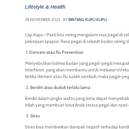
Lifestyle & Health
28 NOVEMBER 2022
BY
BINTANG KUPU KUPU
Cap Kupu
– Pasti kita sering mengalami rasa pegal di 
pekerjaan apapun. Rasa pegal di seluruh badan serin
1.
Demam atau flu Prevention
Menyebutkan bahwa badan yang pegal-pegal merupakan
interferon, yang akan membantu untuk melawan infeksi
Ketika demam atau flu sudah sembuh, maka pegal-pegal
2.
Berdiri atau duduk terlalu lama
Berdiri dalam jangka waktu yang lama dapat menyebabka
inilah yang membuat lutut Anda terasa pegal dan nyeri 
3. Stres
Stres bisa memberikan dampak negatif terhadap kondisi 