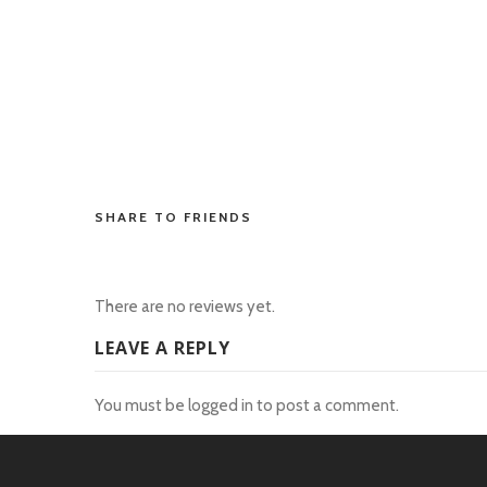
toto hk
toto hk
toto hk
toto slot
situs toto
penidabet
SHARE TO FRIENDS
There are no reviews yet.
LEAVE A REPLY
You must be
logged in
to post a comment.