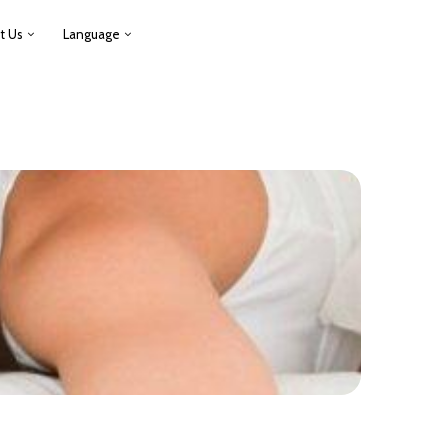
t Us
Language