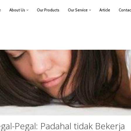
e
About Us
Our Products
Our Service
Article
Contac
al-Pegal: Padahal tidak Bekerja