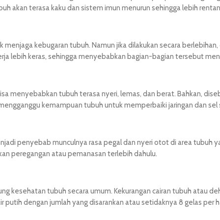
buh akan terasa kaku dan sistem imun menurun sehingga lebih rentan
k menjaga kebugaran tubuh. Namun jika dilakukan secara berlebihan,
 bekerja lebih keras, sehingga menyebabkan bagian-bagian tersebut m
isa menyebabkan tubuh terasa nyeri, lemas, dan berat. Bahkan, di
a mengganggu kemampuan tubuh untuk memperbaiki jaringan dan sel sel
menjadi penyebab munculnya rasa pegal dan nyeri otot di area tubuh 
ukan peregangan atau pemanasan terlebih dahulu.
ung kesehatan tubuh secara umum. Kekurangan cairan tubuh atau deh
ir putih dengan jumlah yang disarankan atau setidaknya 8 gelas per h