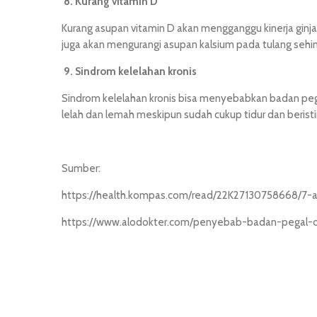
8.
Kurang
vitamin D
Kurang asupan vitamin D akan mengganggu kinerja ginja
juga akan mengurangi asupan kalsium pada tulang sehing
9.
Sindrom kelelahan kronis
Sindrom kelelahan kronis bisa menyebabkan badan peg
lelah dan lemah meskipun sudah cukup tidur dan beristir
Sumber:
https://health.kompas.com/read/22K27130758668/7-
https://www.alodokter.com/penyebab-badan-pegal-d
situs hk
situstoto
situs toto