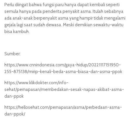
Perlu diingat bahwa fungsi paru hanya dapat kembali seperti
semula hanya pada penderita penyakit asma. Itulah sebabnya
ada anak-anak berpenyakit asma yang hampir tidak mengalami
gejala lagi saat sudah dewasa. Meski demikian sewaktu-waktu
bisa kambuh.
Sumber:
https://www.cnnindonesia.com/gaya-hidup/20221117151950-
255-875138/mirip-kenali-beda-asma-biasa-dan-asma-ppok
https://www.klikdokter.com/info-
sehat/pernapasan/membedakan-sesak-napas-akibat-asma-
dan-ppok
https://hellosehat.com/pernapasan/asma/perbedaan-asma-
dan-ppok/