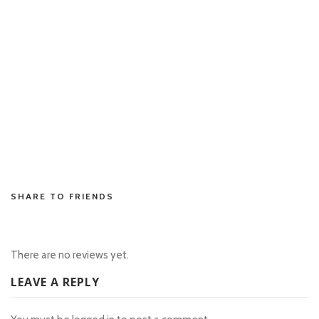
situs toto
situstoto
situs toto
toto hk
toto hk
situs toto
toto slot
situs toto
penidabet
SHARE TO FRIENDS
There are no reviews yet.
LEAVE A REPLY