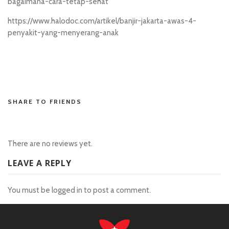
bagaimana-cara-tetap-sehat
https://www.halodoc.com/artikel/banjir-jakarta-awas-4-
penyakit-yang-menyerang-anak
situs toto
situstoto
SHARE TO FRIENDS
There are no reviews yet.
LEAVE A REPLY
You must be
logged in
to post a comment.