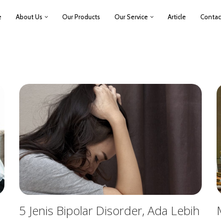
e
About Us
Our Products
Our Service
Article
Contac
i
5 Jenis Bipolar Disorder, Ada Lebih