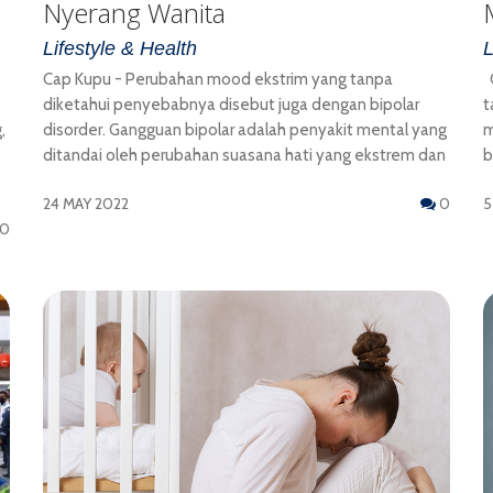
Nyerang Wanita
Lifestyle & Health
L
Cap Kupu - Perubahan mood ekstrim yang tanpa
C
diketahui penyebabnya disebut juga dengan bipolar
t
,
disorder. Gangguan bipolar adalah penyakit mental yang
m
ditandai oleh perubahan suasana hati yang ekstrem dan
b
24 MAY 2022
0
5
0