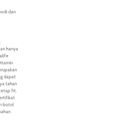
bodi dan
l
kan hanya
life
vitamin
merupakan
ng dapat
ya tahan
etap fit,
rtifikat
 botol
bahan.