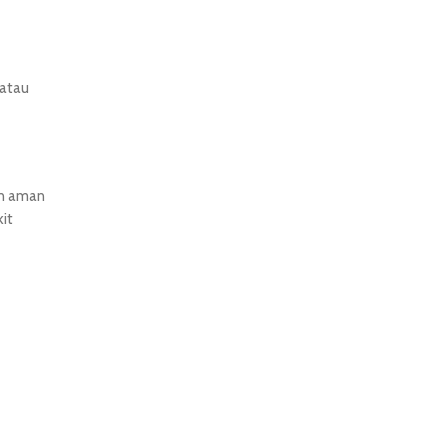
 atau
in aman
it