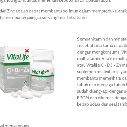
gandung Zinc untuk memenuhi kebutuhan Zinc pada tubuh.
dari Zinc adalah dapat membantu sel imun dalam memproduksi anti
 membunuh jaringan sel yang terinfeksi tumor.
Semua vitamin dan minera
tersebut bisa kamu dapat
dengan mengkonsumsi Vita
multivitamin. Vitalife multi
atau Vitalife C + D3 + Zn 
suplemen multivitamin ya
membantu memelihara da
tubuh dan menjaga tubuh t
sudah dilengkapi dengan se
BPOM dan dikemas dengan
kedap udara dan seal tam
sul mengandung: