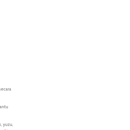
 secara
bantu
, yuzu,