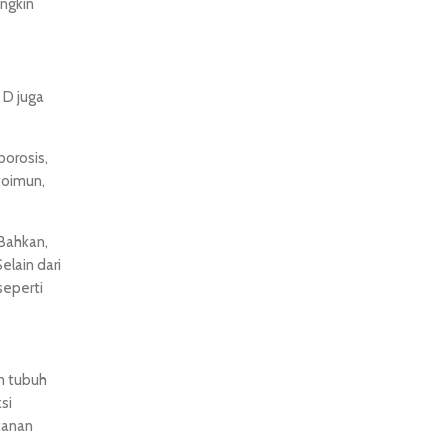
ungkin
 D juga
orosis,
toimun,
 Bahkan,
elain dari
seperti
m tubuh
si
kanan