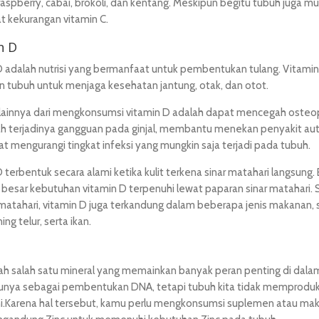
 raspberry, cabai, brokoli, dan kentang. Meskipun begitu tubuh juga m
t kekurangan vitamin C.
n D
D adalah nutrisi yang bermanfaat untuk pembentukan tulang. Vitamin
n tubuh untuk menjaga kesehatan jantung, otak, dan otot.
lainnya dari mengkonsumsi vitamin D adalah dapat mencegah osteop
 terjadinya gangguan pada ginjal, membantu menekan penyakit au
t mengurangi tingkat infeksi yang mungkin saja terjadi pada tubuh.
 terbentuk secara alami ketika kulit terkena sinar matahari langsung.
besar kebutuhan vitamin D terpenuhi lewat paparan sinar matahari. S
matahari, vitamin D juga terkandung dalam beberapa jenis makanan, 
ing telur, serta ikan.
lah salah satu mineral yang memainkan banyak peran penting di dala
tunya sebagai pembentukan DNA, tetapi tubuh kita tidak memproduk
ini.Karena hal tersebut, kamu perlu mengkonsumsi suplemen atau ma