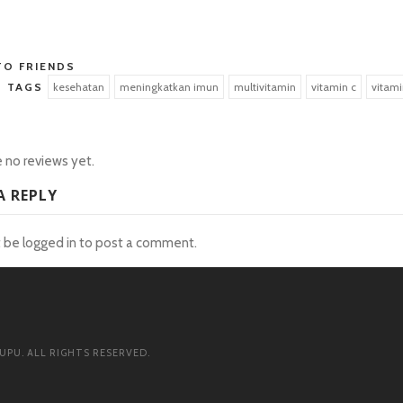
o
TO FRIENDS
TAGS
kesehatan
meningkatkan imun
multivitamin
vitamin c
vitami
 no reviews yet.
A REPLY
t be
logged in
to post a comment.
UPU. ALL RIGHTS RESERVED.