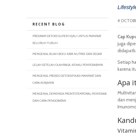
Lifesty
4 OCTOBE
RECENT BLOG
PROGRAM DETOKS SUPER HIJAU UNTUK MANFAAT
Cap Kup
SELURUH TUBUH
juga dipe
didapatk
MENGENAL BUAH BEKU KAYA NUTRISI DAN SEGAR
Setiap h
LELAH SETELAH OLAHRAGA, KENALI PENYEBABNYA
karena i
MENGENAL PROSES DETOKSIFIKASI MANFAAT DAN
Apa i
CARA KERJANYA
Multivit
MENGENAL DEMENSIA FRONTOTEMPORAL PENYEBAB
dan menja
DAN CARA PENGOBATAN
Imunomod
Kand
Vitami