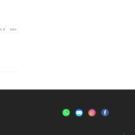
n d
zinc