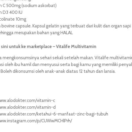
n C 500mg (sodium askorbat)
n D3 400 IU
icolinate 10mg
 bovine capsule. Kapsul gelatin yang terbuat dari kulit dan organ sapi
ehingga merupakan bahan yang HALAL
i sini untuk ke marketplace – Vitalife Multivitamin
a mengkonsumsinya sehari sekali setelah makan. Vitalife multivitam
si oleh ibu hamil dan menyusui serta bagi kamu yang memiliki penyak
Boleh dikonsumsi oleh anak-anak diatas 12 tahun dan lansia.
www.alodokter.com/vitamin-c
www.alodokter.com/vitamin-d
www.alodokter.com/ketahui-6-manfaat-zinc-bagi-tubuh
www.instagram.com/p/CUWwMCHlPrh/