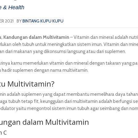
le & Health
R 2021
BY
BINTANG KUPU KUPU
u
, Kandungan dalam Multivitamin
– Vitamin dan mineral adalah nutri
rlukan oleh tubuh untuk meningkatkan sistem imun. Vitamin dan mine
an dari makanan yang dikonsumsi langsung atau dari suplemen.
arinya kamu memerlukan vitamin dan mineral dengan takaran yang pas
tu hadir suplemen dengan nama multivitamin.
tu Multivitamin?
amin adalah suplemen yang dapat membantu memelihara daya tahan
ga tubuh tetap fit, keunggulan dari multivitamin adalah berfungsi s
ulator yaitu mengontrol sistem imun tubuh agar seimbang dan norm
ungan dalam Multivitamin
n C