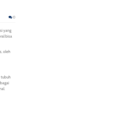
0
si yang
ral bisa
, oleh
 tubuh
ebagai
al.