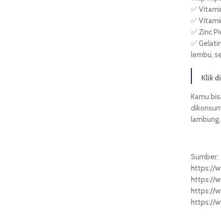
✅ Vitami
✅ Vitami
✅ Zinc P
✅ Gelatin
lembu, s
Klik d
Kamu bis
dikonsum
lambung. 
Sumber:
https://
https://
https://
https://