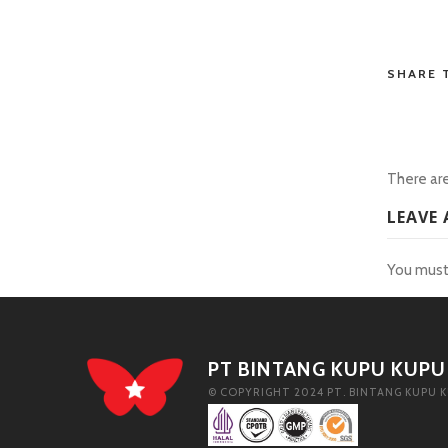
situs tot
SHARE 
There are
LEAVE 
You mus
PT BINTANG KUPU KUPU
© COPYRIGHT 2024 PT. BINTANG KUPU K