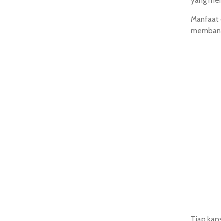
yang men
Manfaat 
membantu
Tiap kap