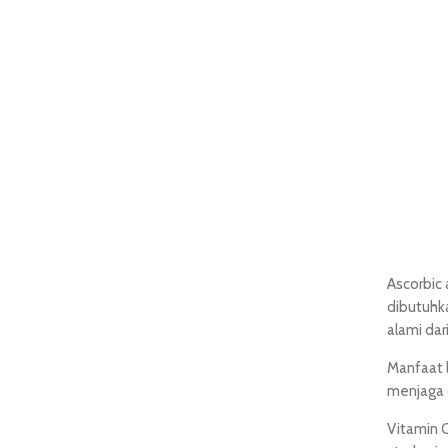
Ascorbic 
dibutuhka
alami dar
Manfaat l
menjaga d
Vitamin 