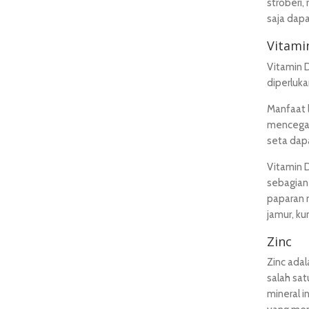
stroberi,
saja dapa
Vitami
Vitamin 
diperluka
Manfaat 
mencegah
seta dapa
Vitamin D
sebagian 
paparan 
jamur, kun
Zinc
Zinc ada
salah sa
mineral 