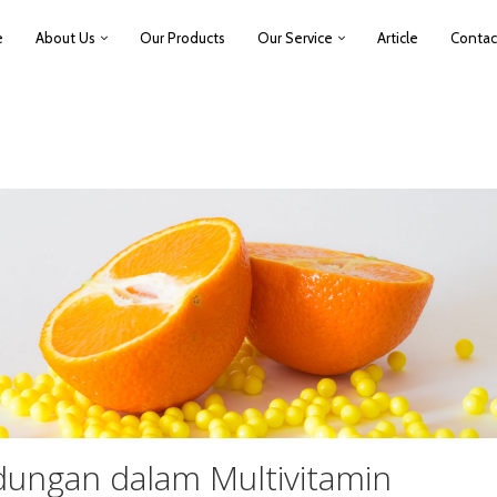
e
About Us
Our Products
Our Service
Article
Contac
ungan dalam Multivitamin