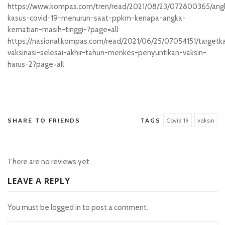
https://www.kompas.com/tren/read/2021/08/23/072800365/ang
kasus-covid-19-menurun-saat-ppkm-kenapa-angka-
kematian-masih-tinggi-?page=all
https://nasional.kompas.com/read/2021/06/25/07054151/targetk
vaksinasi-selesai-akhir-tahun-menkes-penyuntikan-vaksin-
harus-2?page=all
situs toto login
SHARE TO FRIENDS
TAGS
Covid 19
vaksin
There are no reviews yet.
LEAVE A REPLY
You must be
logged in
to post a comment.